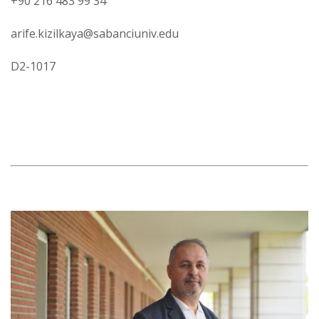
+90 216 483 99 34
arife.kizilkaya@sabanciuniv.edu
D2-1017
Görsel