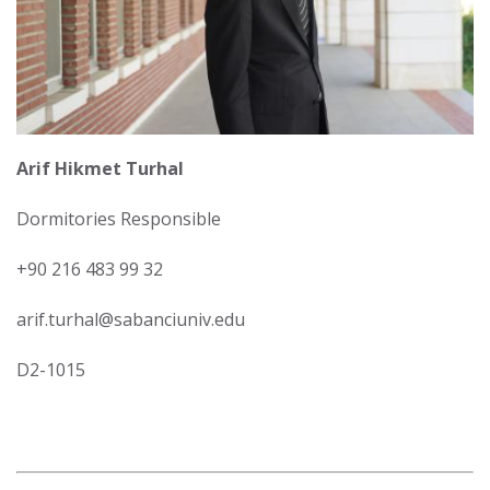
Arif Hikmet Turhal
Dormitories Responsible
+90 216 483 99 32
arif.turhal@sabanciuniv.edu
D2-1015