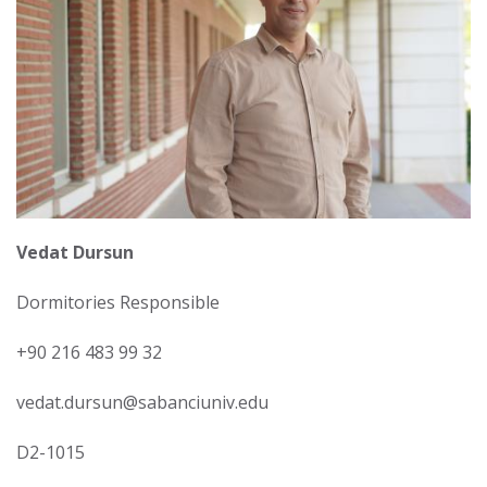
Vedat Dursun
Dormitories Responsible
+90 216 483 99 32
vedat.dursun@sabanciuniv.edu
D2-1015