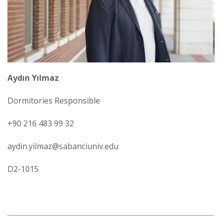
Aydın Yılmaz
Dormitories Responsible
+90 216 483 99 32
aydin.yilmaz@sabanciuniv.edu
D2-1015