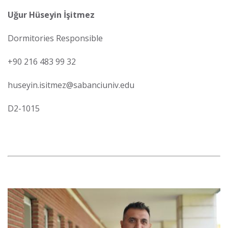
Uğur Hüseyin İşitmez
Dormitories Responsible
+90 216 483 99 32
huseyin.isitmez@sabanciuniv.edu
D2-1015
Görsel