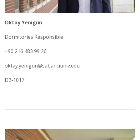
Oktay Yenigün
Dormitories Responsible
+90 216 483 99 26
oktay.yenigun@sabanciuniv.edu
D2-1017
Görsel