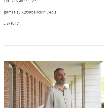
+90 216 483 99 27
gamze.ayik@sabanciuniv.edu
D2-1017
Görsel